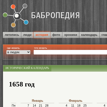
летопись
люди
история
фото
хроники
календарь
гла
где искать
что искать
ИСТОРИЧЕСКИЙ КАЛЕНДАРЬ
1658 год
Январь
Февраль
Пн
7
14
21
28
4
11
18
25
4