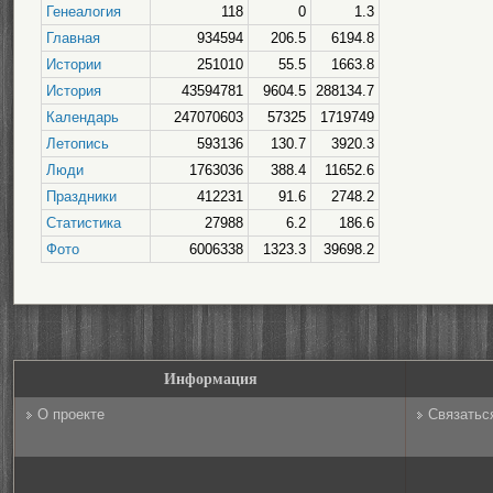
Генеалогия
118
0
1.3
Главная
934594
206.5
6194.8
Истории
251010
55.5
1663.8
История
43594781
9604.5
288134.7
Календарь
247070603
57325
1719749
Летопись
593136
130.7
3920.3
Люди
1763036
388.4
11652.6
Праздники
412231
91.6
2748.2
Статистика
27988
6.2
186.6
Фото
6006338
1323.3
39698.2
Информация
О проекте
Связатьс