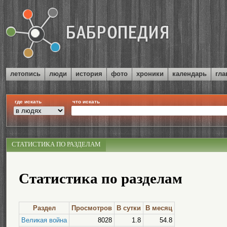
летопись
люди
история
фото
хроники
календарь
гла
где искать
что искать
СТАТИСТИКА ПО РАЗДЕЛАМ
Статистика по разделам
Раздел
Просмотров
В сутки
В месяц
Великая война
8028
1.8
54.8