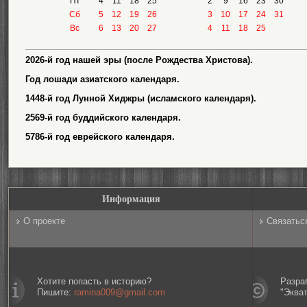
Пт
4
11
18
25
2
9
16
23
30
Сб
5
12
19
26
3
10
17
24
31
Вс
6
13
20
27
4
11
18
25
2026-й год нашей эры (после Рождества Христова).
Год лошади азиатского календаря.
1448-й год Лунной Хиджры (исламского календаря).
2569-й год буддийского календаря.
5786-й год еврейского календаря.
Информация
О проекте
Связатьс
Хотите попасть в историю?
Разра
Пишите:
ramina009@gmail.com
"Эква