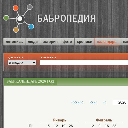
летопись
люди
история
фото
хроники
календарь
гла
где искать
что искать
БАБР.КАЛЕНДАРЬ 2026 ГОД
<<<<<
<<<
<
Январь
Февраль
Пн
5
12
19
26
2
9
16
23