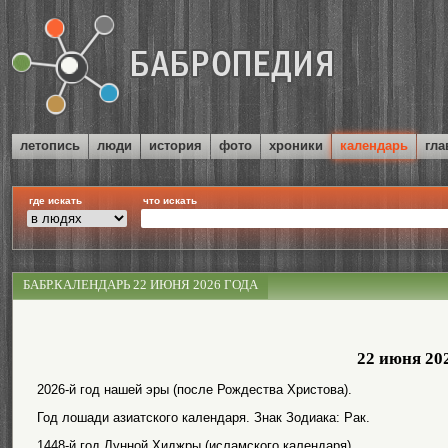
летопись
люди
история
фото
хроники
календарь
гла
где искать
что искать
БАБР.КАЛЕНДАРЬ 22 ИЮНЯ 2026 ГОДА
22 июня 20
2026-й год нашей эры (после Рождества Христова).
Год лошади азиатского календаря. Знак Зодиака: Рак.
1448-й год Лунной Хиджры (исламского календаря).