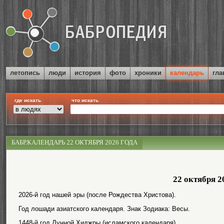
летопись
люди
история
фото
хроники
календарь
гла
где искать
что искать
БАБР.КАЛЕНДАРЬ 22 ОКТЯБРЯ 2026 ГОДА
22 октября 2
2026-й год нашей эры (после Рождества Христова).
Год лошади азиатского календаря. Знак Зодиака: Весы.
1448-й год Лунной Хиджры (исламского календаря).