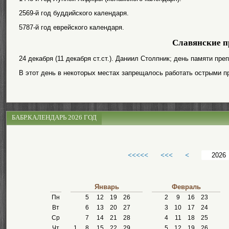
2569-й год буддийского календаря.
5787-й год еврейского календаря.
Славянские п
24 декабря (11 декабря ст.ст.). Даниил Столпник; день памяти пр
В этот день в некоторых местах запрещалось работать острыми п
БАБР.КАЛЕНДАРЬ 2026 ГОД
<<<<<
<<<
<
Январь
Февраль
Пн
5
12
19
26
2
9
16
23
Вт
6
13
20
27
3
10
17
24
Ср
7
14
21
28
4
11
18
25
Чт
1
8
15
22
29
5
12
19
26