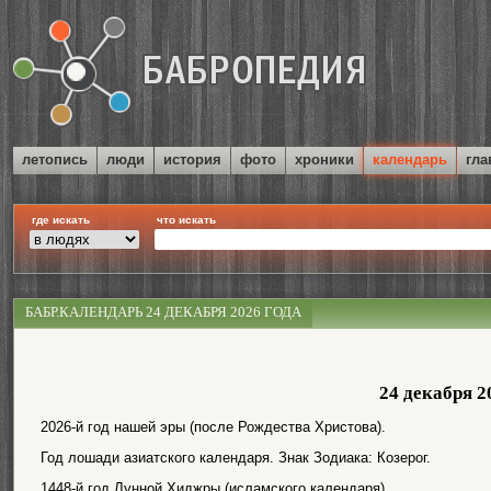
летопись
люди
история
фото
хроники
календарь
гла
где искать
что искать
БАБР.КАЛЕНДАРЬ 24 ДЕКАБРЯ 2026 ГОДА
24 декабря 2
2026-й год нашей эры (после Рождества Христова).
Год лошади азиатского календаря. Знак Зодиака: Козерог.
1448-й год Лунной Хиджры (исламского календаря).