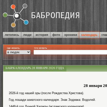
летопись
люди
история
фото
хроники
календарь
гла
где искать
что искать
БАБР.КАЛЕНДАРЬ 28 ЯНВАРЯ 2026 ГОДА
28 января 2
2026-й год нашей эры (после Рождества Христова).
Год лошади азиатского календаря. Знак Зодиака: Водолей.
1448-й год Лунной Хиджры (исламского календаря).