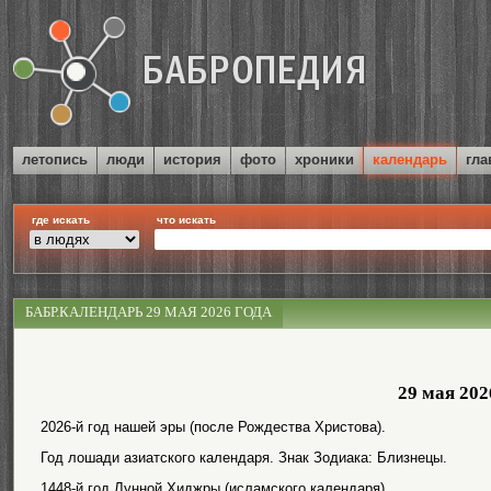
летопись
люди
история
фото
хроники
календарь
гла
где искать
что искать
БАБР.КАЛЕНДАРЬ 29 МАЯ 2026 ГОДА
29 мая 202
2026-й год нашей эры (после Рождества Христова).
Год лошади азиатского календаря. Знак Зодиака: Близнецы.
1448-й год Лунной Хиджры (исламского календаря).