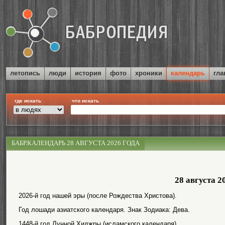
летопись
люди
история
фото
хроники
календарь
гла
где искать
что искать
БАБР.КАЛЕНДАРЬ 28 АВГУСТА 2026 ГОДА
28 августа 2
2026-й год нашей эры (после Рождества Христова).
Год лошади азиатского календаря. Знак Зодиака: Дева.
1448-й год Лунной Хиджры (исламского календаря).