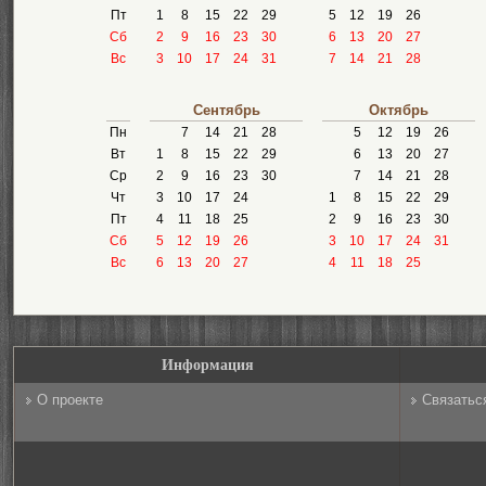
Пт
1
8
15
22
29
5
12
19
26
Сб
2
9
16
23
30
6
13
20
27
Вс
3
10
17
24
31
7
14
21
28
Сентябрь
Октябрь
Пн
7
14
21
28
5
12
19
26
Вт
1
8
15
22
29
6
13
20
27
Ср
2
9
16
23
30
7
14
21
28
Чт
3
10
17
24
1
8
15
22
29
Пт
4
11
18
25
2
9
16
23
30
Сб
5
12
19
26
3
10
17
24
31
Вс
6
13
20
27
4
11
18
25
Информация
О проекте
Связатьс