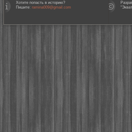
Хотите попасть в историю?
Разра
Пишите:
ramina009@gmail.com
"Эква