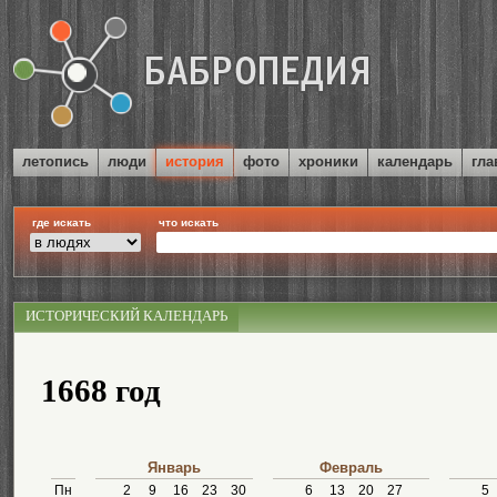
летопись
люди
история
фото
хроники
календарь
гла
где искать
что искать
ИСТОРИЧЕСКИЙ КАЛЕНДАРЬ
1668 год
Январь
Февраль
Пн
2
9
16
23
30
6
13
20
27
5