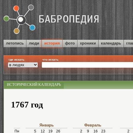
летопись
люди
история
фото
хроники
календарь
гла
где искать
что искать
ИСТОРИЧЕСКИЙ КАЛЕНДАРЬ
1767 год
Январь
Февраль
Пн
5
12
19
26
2
9
16
23
2