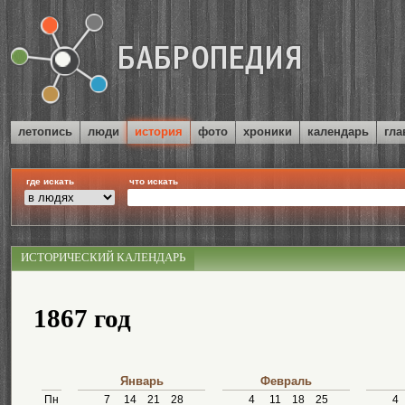
летопись
люди
история
фото
хроники
календарь
гла
где искать
что искать
ИСТОРИЧЕСКИЙ КАЛЕНДАРЬ
1867 год
Январь
Февраль
Пн
7
14
21
28
4
11
18
25
4