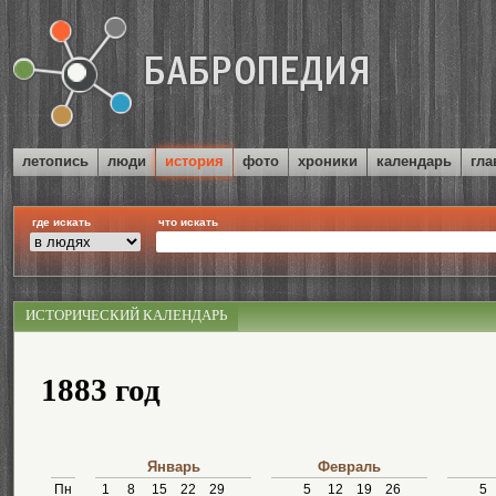
летопись
люди
история
фото
хроники
календарь
гла
где искать
что искать
ИСТОРИЧЕСКИЙ КАЛЕНДАРЬ
1883 год
Январь
Февраль
Пн
1
8
15
22
29
5
12
19
26
5