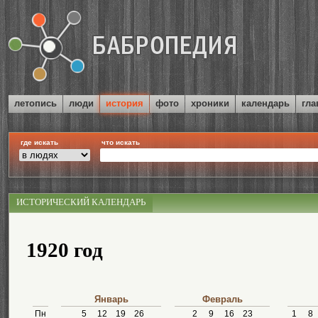
летопись
люди
история
фото
хроники
календарь
гла
где искать
что искать
ИСТОРИЧЕСКИЙ КАЛЕНДАРЬ
1920 год
Январь
Февраль
Пн
5
12
19
26
2
9
16
23
1
8