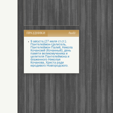
ПРАЗДНИКИ
/holl/
9 августа (27 июля ст.ст.).
Пантелеймон-Целитель,
Пантелеймон Палий, Никола
Кочанский (Кочанный); день
памяти великомученика и
целителя Пантелеймона и
блаженного Николая
Кочанова, Христа ради
юродивого Новгородского.