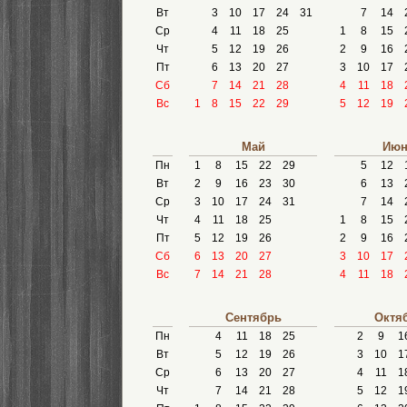
Вт
3
10
17
24
31
7
14
Ср
4
11
18
25
1
8
15
Чт
5
12
19
26
2
9
16
Пт
6
13
20
27
3
10
17
Сб
7
14
21
28
4
11
18
Вс
1
8
15
22
29
5
12
19
Май
Июн
Пн
1
8
15
22
29
5
12
Вт
2
9
16
23
30
6
13
Ср
3
10
17
24
31
7
14
Чт
4
11
18
25
1
8
15
Пт
5
12
19
26
2
9
16
Сб
6
13
20
27
3
10
17
Вс
7
14
21
28
4
11
18
Сентябрь
Октя
Пн
4
11
18
25
2
9
1
Вт
5
12
19
26
3
10
1
Ср
6
13
20
27
4
11
1
Чт
7
14
21
28
5
12
1