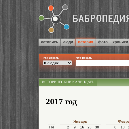
летопись
люди
история
фото
хроники
где искать
что искать
ИСТОРИЧЕСКИЙ КАЛЕНДАРЬ
2017 год
Январь
Февр
Пн
2
9
16
23
30
6
13