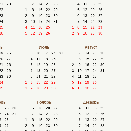
21
28
7
14
21
28
4
11
18
25
22
1
8
15
22
29
5
12
19
26
23
2
9
16
23
30
6
13
20
27
24
3
10
17
24
31
7
14
21
28
25
4
11
18
25
1
8
15
22
29
26
5
12
19
26
2
9
16
23
30
ь
Июль
Август
19
26
3
10
17
24
31
7
14
21
28
20
27
4
11
18
25
1
8
15
22
29
21
28
5
12
19
26
2
9
16
23
30
22
29
6
13
20
27
3
10
17
24
31
23
30
7
14
21
28
4
11
18
25
24
1
8
15
22
29
5
12
19
26
25
2
9
16
23
30
6
13
20
27
брь
Ноябрь
Декабрь
6
23
30
6
13
20
27
4
11
18
25
7
24
31
7
14
21
28
5
12
19
26
8
25
1
8
15
22
29
6
13
20
27
9
26
2
9
16
23
30
7
14
21
28