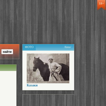
18+
ФОТО
/foto/
Казаки