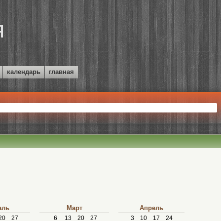
календарь
главная
аль
Март
Апрель
20
27
6
13
20
27
3
10
17
24