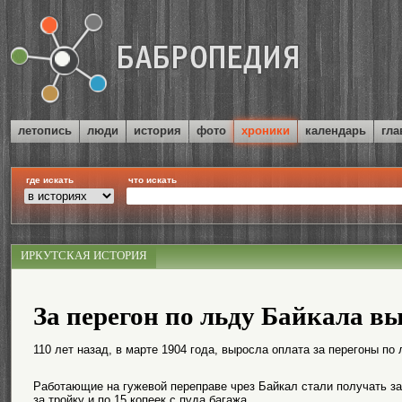
летопись
люди
история
фото
хроники
календарь
гла
где искать
что искать
ИРКУТСКАЯ ИСТОРИЯ
За перегон по льду Байкала в
110 лет назад, в марте 1904 года, выросла оплата за перегоны по
Работающие на гужевой переправе чрез Байкал стали получать за 
за тройку и по 15 копеек с пуда багажа.