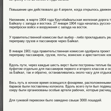
Повышение цен действовало до 4 апреля, когда открылось движен
Напомним, в марте 1904 года Кругобайкальская железная дорога 
Байкалу с запада и востока. 27 января 1904 года началась русск
переброски войск и вооружения с запада на восток.
У правительственной комиссии был выбор - либо прокладывать ре
переправу грузов и пассажиров через Байкал.
В январе 1901 года правительственная комиссия одобрила проект
переправу пассажиров, грузов, почты, воинских и арестантских ко
Вдоль пути, через каждые шесть верст были построены теплые ба
буфетом отдельно для пассажиров первого и второго классов и ос
за Байкал, так и обратно, останавливались около часу для отдых
Весь путь в ночное время освещался фонарями, расположенными 
бараков были поставлены колокола. Вдоль всего пути был подве
озеру были организованы особые артели рабочих, которые расчищ
Для гужевой перевозки было заведено свыше 3000 лошадей.