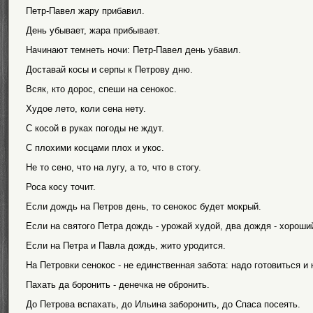
Петр-Павел жару прибавил.
День убывает, жара прибывает.
Начинают темнеть ночи: Петр-Павел день убавил.
Доставай косы и серпы к Петрову дню.
Всяк, кто дорос, спеши на сенокос.
Худое лето, коли сена нету.
С косой в руках погоды не ждут.
С плохими косцами плох и укос.
Не то сено, что на лугу, а то, что в стогу.
Роса косу точит.
Если дождь на Петров день, то сенокос будет мокрый.
Если на святого Петра дождь - урожай худой, два дождя - хороший,
Если на Петра и Павла дождь, жито уродится.
На Петровки сенокос - не единственная забота: надо готовиться и 
Пахать да боронить - денечка не обронить.
До Петрова вспахать, до Ильина заборонить, до Спаса посеять.