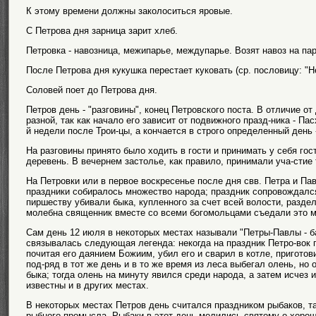
К этому времени должны заколоситься яровые.
С Петрова дня зарница зарит хлеб.
Петровка - навозница, межипарье, междупарье. Возят навоз на па
После Петрова дня кукушка перестает куковать (ср. пословицу: "
Соловей поет до Петрова дня.
Петров день - "разговины", конец Петровского поста. В отличие от
разной, так как начало его зависит от подвижного празд-ника - Па
й недели после Трои-цы, а кончается в строго определенный день 
На разговины принято было ходить в гости и принимать у себя гос
деревень. В вечернем застолье, как правило, принимали уча-стие 
На Петровки или в первое воскресенье после дня свв. Петра и Па
праздники собиралось множество народа; праздник сопровождалс
пиршеству убивали быка, купленного за счет всей волости, разде
молебна священник вместе со всеми богомольцами съедали это мя
Сам день 12 июля в некоторых местах называли "Петры-Павлы - ба
связывалась следующая легенда: некогда на праздник Петро-вок п
почитая его даянием Божиим, убил его и сварил в котле, приготов
под-ряд в тот же день и в то же время из леса выбегал олень, но
быка; тогда олень на минуту явился среди народа, а затем исчез 
известны и в других местах.
В некоторых местах Петров день считался праздником рыбаков, та
рыбного промысла. Рыбаки в этот день молились святому о хоро