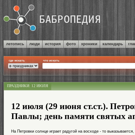
летопись
люди
история
фото
хроники
календарь
гла
где искать
что искать
ПРАЗДНИКИ: 12 ИЮЛЯ
12 июля (29 июня ст.ст.). Петр
Павлы; день памяти святых ап
На Петровки солнце играет радугой на восходе - то выказывается, 