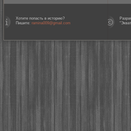
Хотите попасть в историю?
Разра
Пишите:
ramina009@gmail.com
"Эква