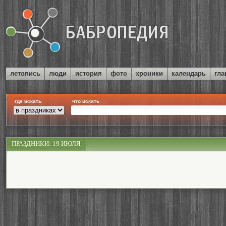
летопись
люди
история
фото
хроники
календарь
гла
где искать
что искать
ПРАЗДНИКИ: 19 ИЮЛЯ