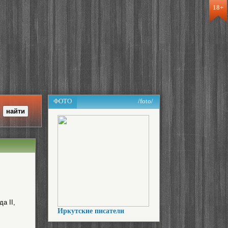
18+
ФОТО
/foto/
а II,
Иркутские писатели