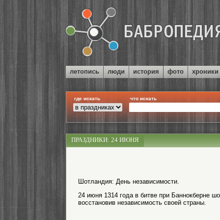
летопись
люди
история
фото
хроники
где искать
что искать
ПРАЗДНИКИ: 24 ИЮНЯ
Шотландия: День независимости.
24 июня 1314 года в битве при Баннокберне ш
восстановив независимость своей страны.