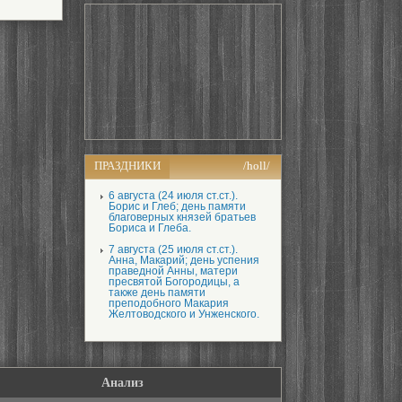
ПРАЗДНИКИ
/holl/
6 августа (24 июля ст.ст.).
Борис и Глеб; день памяти
благоверных князей братьев
Бориса и Глеба.
7 августа (25 июля ст.ст.).
Анна, Макарий; день успения
праведной Анны, матери
пресвятой Богородицы, а
также день памяти
преподобного Макария
Желтоводского и Унженского.
Анализ