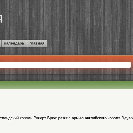
календарь
главная
отландский король Роберт Брюс разбил армию английского короля Эдуард