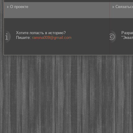
О проекте
Связатьс
Хотите попасть в историю?
Разра
Пишите:
ramina009@gmail.com
"Эква