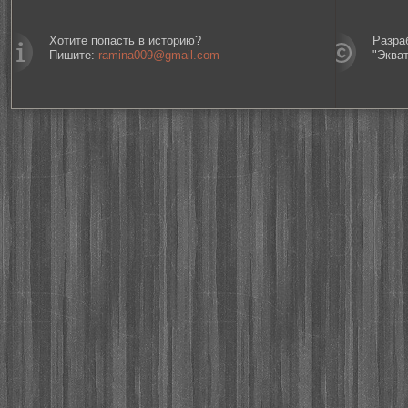
Хотите попасть в историю?
Разра
Пишите:
ramina009@gmail.com
"Эква