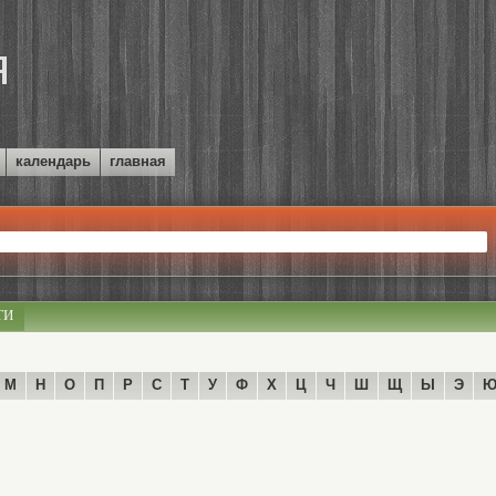
календарь
главная
ТИ
М
Н
О
П
Р
С
Т
У
Ф
Х
Ц
Ч
Ш
Щ
Ы
Э