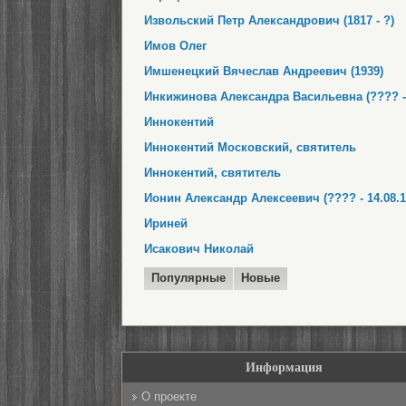
Извольский Петр Александрович (1817 - ?)
Имов Олег
Имшенецкий Вячеслав Андреевич (1939)
Инкижинова Александра Васильевна (???? - 
Иннокентий
Иннокентий Московский, святитель
Иннокентий, святитель
Ионин Александр Алексеевич (???? - 14.08.1
Ириней
Исакович Николай
Популярные
Новые
Информация
О проекте