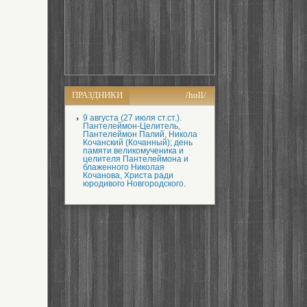
ПРАЗДНИКИ
/holl/
9 августа (27 июля ст.ст.).
Пантелеймон-Целитель,
Пантелеймон Палий, Никола
Кочанский (Кочанный); день
памяти великомученика и
целителя Пантелеймона и
блаженного Николая
Кочанова, Христа ради
юродивого Новгородского.