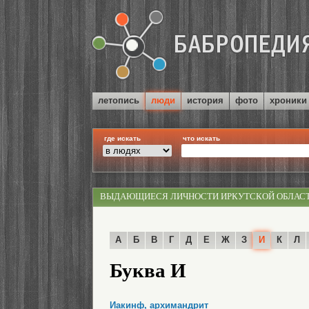
летопись
люди
история
фото
хроники
где искать
что искать
ВЫДАЮЩИЕСЯ ЛИЧНОСТИ ИРКУТСКОЙ ОБЛАС
А
Б
В
Г
Д
Е
Ж
З
И
К
Л
Буква И
Иакинф, архимандрит