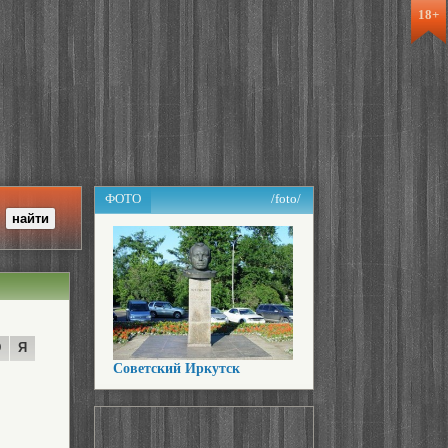
18+
ФОТО
/foto/
Ю
Я
Советский Иркутск