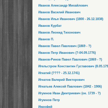
Иванов Александр Михайлович
Иванов Василий Иванович
Иванов Илья Иванович (1800 - 26.12.1838)
Иванов Курбат
Иванов Леонид Тихонович
Иванов П.
Иванов Павел Павлович (1869 - ?)
Иванов Петр Иванович (?-04.09.1776)
Иванов-Ринов Павел Павлович (1869 - ?)
Игельстром Константин Густавович (8.05.1799
Игнатий (???? - 25.12.1741)
Игнатов Валерий Викторович
Игнатьев Алексей Павлович (1842 - 1906)
Игумнов Иван Дмитриевич (ок. 1739 - ?)
Игумнов Петр
Иерофей