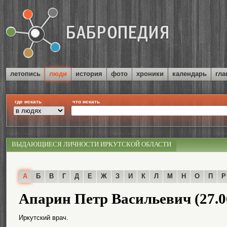
летопись
люди
история
фото
хроники
календарь
гла
где искать
что искать
ВЫДАЮЩИЕСЯ ЛИЧНОСТИ ИРКУТСКОЙ ОБЛАСТИ
А
Б
В
Г
Д
Е
Ж
З
И
К
Л
М
Н
О
П
Р
Апарин Петр Васильевич (27.06
Иркутский врач.