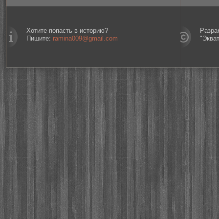
Хотите попасть в историю?
Разра
Пишите:
ramina009@gmail.com
"Эква