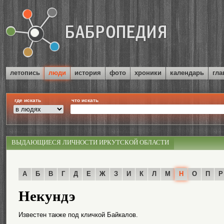
летопись
люди
история
фото
хроники
календарь
гла
где искать
что искать
ВЫДАЮЩИЕСЯ ЛИЧНОСТИ ИРКУТСКОЙ ОБЛАСТИ
А
Б
В
Г
Д
Е
Ж
З
И
К
Л
М
Н
О
П
Р
Некундэ
Известен также под кличкой Байкалов.