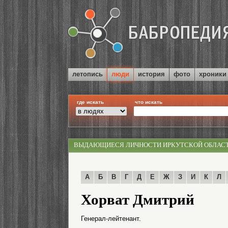
летопись
люди
история
фото
хроники
где искать
что искать
ВЫДАЮЩИЕСЯ ЛИЧНОСТИ ИРКУТСКОЙ ОБЛАС
А
Б
В
Г
Д
Е
Ж
З
И
К
Л
Хорват Дмитрий
Генерал-лейтенант.