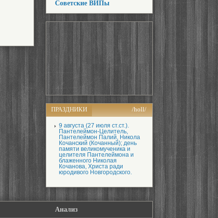
Советские ВИПы
ПРАЗДНИКИ
/holl/
9 августа (27 июля ст.ст.).
Пантелеймон-Целитель,
Пантелеймон Палий, Никола
Кочанский (Кочанный); день
памяти великомученика и
целителя Пантелеймона и
блаженного Николая
Кочанова, Христа ради
юродивого Новгородского.
Анализ