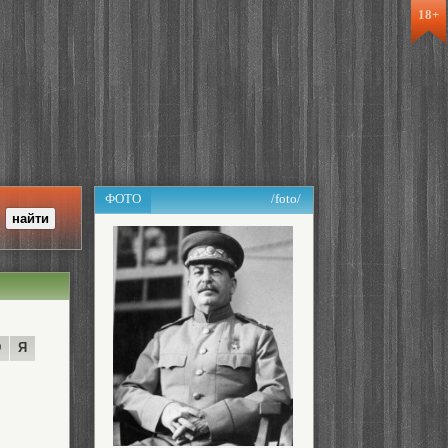
18+
ФОТО
/foto/
Ю
Я