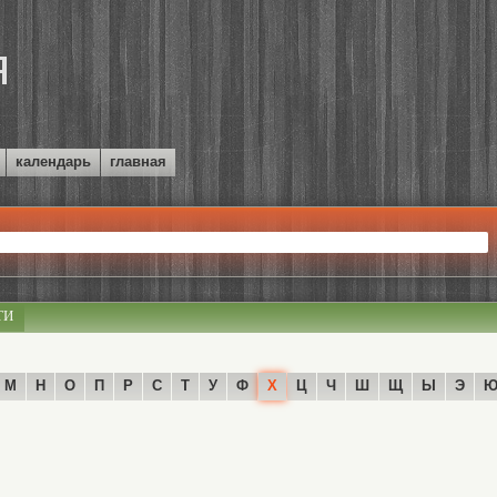
календарь
главная
ТИ
М
Н
О
П
Р
С
Т
У
Ф
Х
Ц
Ч
Ш
Щ
Ы
Э