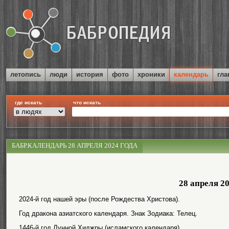
летопись
люди
история
фото
хроники
календарь
гла
где искать
что искать
БАБР.КАЛЕНДАРЬ 28 АПРЕЛЯ 2024 ГОДА
28 апреля 2
2024-й год нашей эры (после Рождества Христова).
Год дракона азиатского календаря. Знак Зодиака: Телец.
1446-й год Лунной Хиджры (исламского календаря).