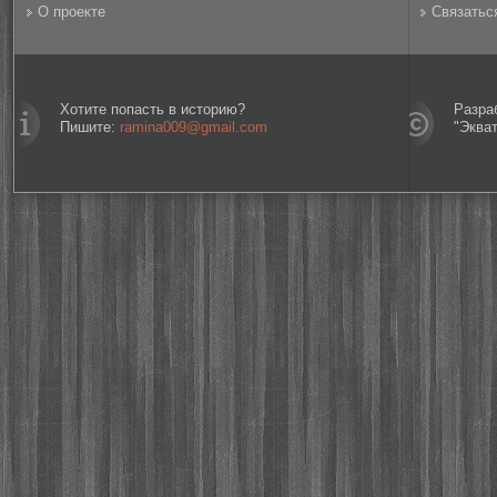
О проекте
Связатьс
Хотите попасть в историю?
Разра
Пишите:
ramina009@gmail.com
"Эква