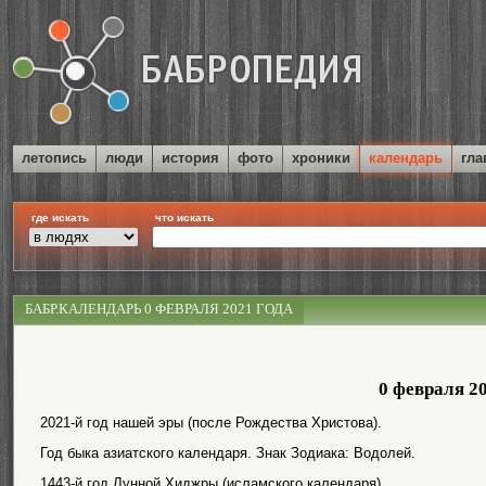
летопись
люди
история
фото
хроники
календарь
гла
где искать
что искать
БАБР.КАЛЕНДАРЬ 0 ФЕВРАЛЯ 2021 ГОДА
0 февраля 2
2021-й год нашей эры (после Рождества Христова).
Год быка азиатского календаря. Знак Зодиака: Водолей.
1443-й год Лунной Хиджры (исламского календаря).