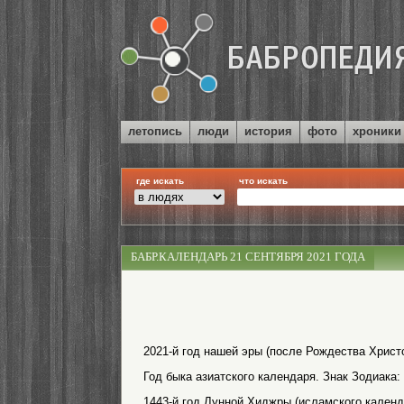
летопись
люди
история
фото
хроники
где искать
что искать
БАБР.КАЛЕНДАРЬ 21 СЕНТЯБРЯ 2021 ГОДА
2021-й год нашей эры (после Рождества Христо
Год быка азиатского календаря. Знак Зодиака:
1443-й год Лунной Хиджры (исламского календ