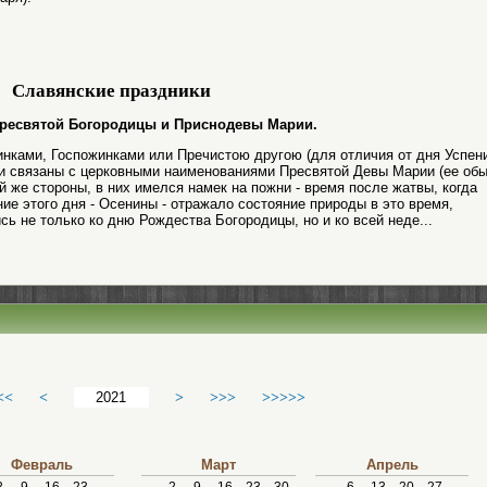
Славянские праздники
о Пресвятой Богородицы и Приснодевы Марии.
нками, Госпожинками или Пречистою другою (для отличия от дня Успени
ыли связаны с церковными наименованиями Пресвятой Девы Марии (ее об
й же стороны, в них имелся намек на пожни - время после жатвы, когда
ие этого дня - Осенины - отражало состояние природы в это время,
сь не только ко дню Рождества Богородицы, но и ко всей неде...
<<
<
>
>>>
>>>>>
Февраль
Март
Апрель