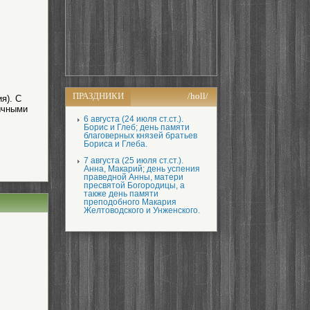
ПРАЗДНИКИ
/holl/
я). С
ычными
6 августа (24 июля ст.ст.).
Борис и Глеб; день памяти
благоверных князей братьев
Бориса и Глеба.
7 августа (25 июля ст.ст.).
Анна, Макарий; день успения
праведной Анны, матери
пресвятой Богородицы, а
также день памяти
преподобного Макария
Желтоводского и Унженского.