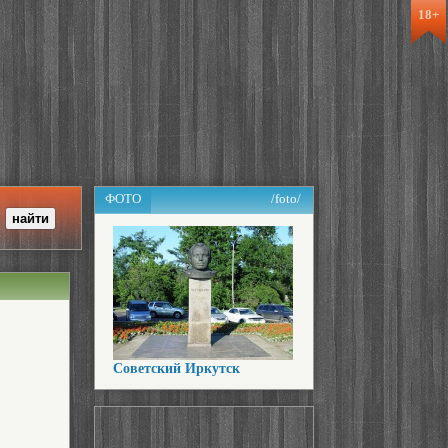
18+
ФОТО
/foto/
Советский Иркутск