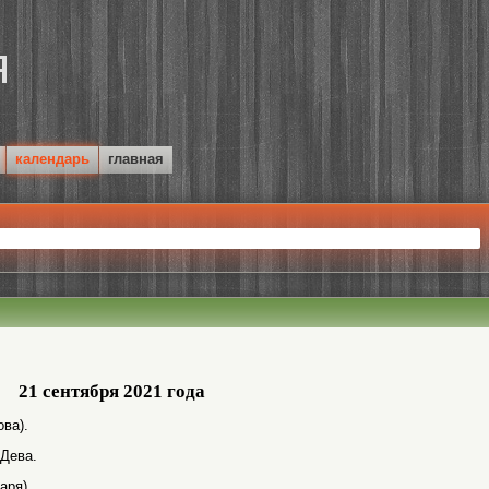
календарь
главная
21 сентября 2021 года
ва).
 Дева.
аря).