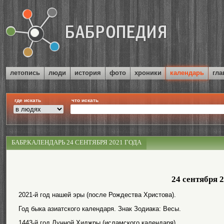
летопись
люди
история
фото
хроники
календарь
гла
где искать
что искать
БАБР.КАЛЕНДАРЬ 24 СЕНТЯБРЯ 2021 ГОДА
24 сентября 
2021-й год нашей эры (после Рождества Христова).
Год быка азиатского календаря. Знак Зодиака: Весы.
1443-й год Лунной Хиджры (исламского календаря).