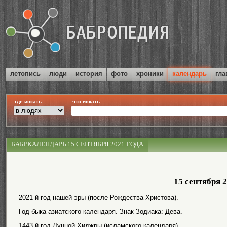
летопись
люди
история
фото
хроники
календарь
гла
где искать
что искать
БАБР.КАЛЕНДАРЬ 15 СЕНТЯБРЯ 2021 ГОДА
15 сентября 
2021-й год нашей эры (после Рождества Христова).
Год быка азиатского календаря. Знак Зодиака: Дева.
1443-й год Лунной Хиджры (исламского календаря).