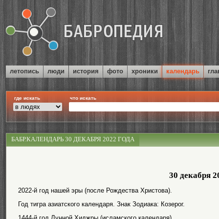
летопись
люди
история
фото
хроники
календарь
гла
где искать
что искать
БАБР.КАЛЕНДАРЬ 30 ДЕКАБРЯ 2022 ГОДА
30 декабря 2
2022-й год нашей эры (после Рождества Христова).
Год тигра азиатского календаря. Знак Зодиака: Козерог.
1444-й год Лунной Хиджры (исламского календаря).