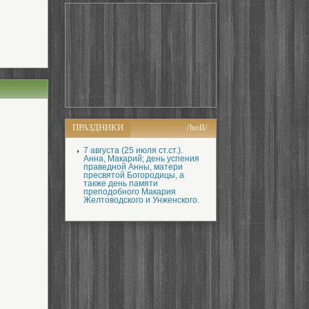
ПРАЗДНИКИ
/holl/
7 августа (25 июля ст.ст.).
Анна, Макарий; день успения
праведной Анны, матери
пресвятой Богородицы, а
также день памяти
преподобного Макария
Желтоводского и Унженского.