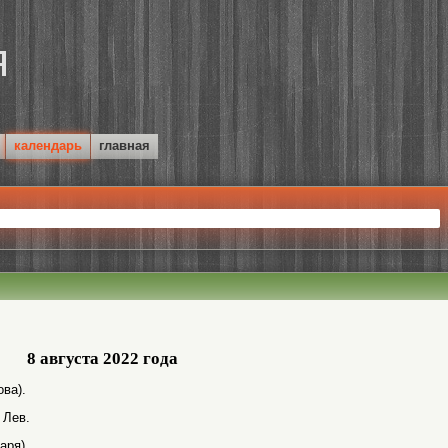
календарь
главная
8 августа 2022 года
ва).
 Лев.
аря).