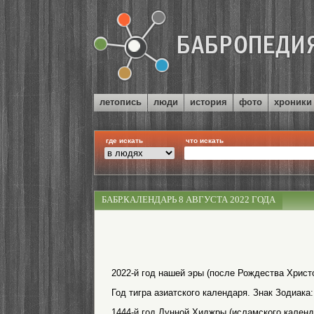
летопись
люди
история
фото
хроники
где искать
что искать
БАБР.КАЛЕНДАРЬ 8 АВГУСТА 2022 ГОДА
2022-й год нашей эры (после Рождества Христо
Год тигра азиатского календаря. Знак Зодиака:
1444-й год Лунной Хиджры (исламского календ