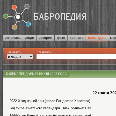
летопись
люди
история
фото
хроники
календарь
гла
где искать
что искать
БАБР.КАЛЕНДАРЬ 22 ИЮНЯ 2022 ГОДА
22 июня 20
2022-й год нашей эры (после Рождества Христова).
Год тигра азиатского календаря. Знак Зодиака: Рак.
1444-й год Лунной Хиджры (исламского календаря).