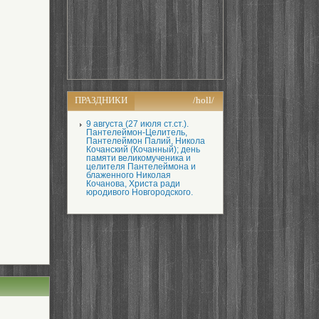
ПРАЗДНИКИ
/holl/
9 августа (27 июля ст.ст.).
Пантелеймон-Целитель,
Пантелеймон Палий, Никола
Кочанский (Кочанный); день
памяти великомученика и
целителя Пантелеймона и
блаженного Николая
Кочанова, Христа ради
юродивого Новгородского.