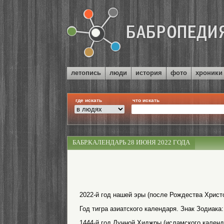
летопись
люди
история
фото
хроники
где искать
что искать
БАБР.КАЛЕНДАРЬ 28 ИЮНЯ 2022 ГОДА
2022-й год нашей эры (после Рождества Христо
Год тигра азиатского календаря. Знак Зодиака:
1444-й год Лунной Хиджры (исламского календ