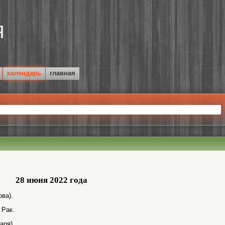
календарь
главная
28 июня 2022 года
ва).
 Рак.
аря).