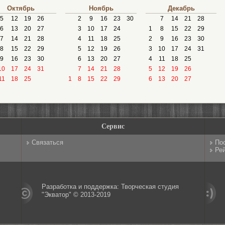
Октябрь
Ноябрь
Декабрь
5
12
19
26
2
9
16
23
30
7
14
21
28
6
13
20
27
3
10
17
24
1
8
15
22
29
7
14
21
28
4
11
18
25
2
9
16
23
30
8
15
22
29
5
12
19
26
3
10
17
24
31
9
16
23
30
6
13
20
27
4
11
18
25
10
17
24
31
7
14
21
28
5
12
19
26
11
18
25
1
8
15
22
29
6
13
20
27
Сервис
Связаться
По
Рей
Разработка и поддержка: Творческая студия
"Экватор" © 2013-2019