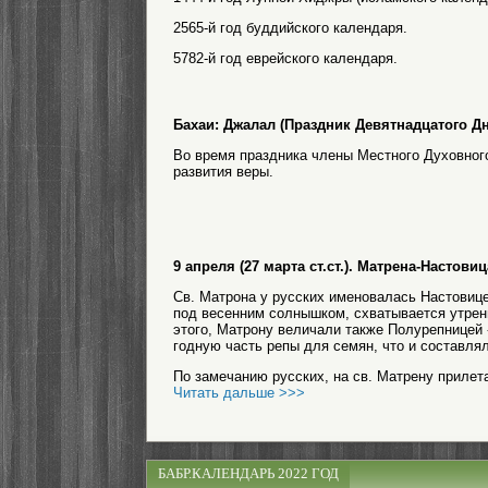
2565-й год буддийского календаря.
5782-й год еврейского календаря.
Бахаи: Джалал (Праздник Девятнадцатого Дн
Во время праздника члены Местного Духовног
развития веры.
9 апреля (27 марта ст.ст.). Матрена-Насто
Св. Матрона у русских именовалась Настовицею
под весенним солнышком, схватывается утренн
этого, Матрону величали также Полурепницей -
годную часть репы для семян, что и составля
По замечанию русских, на св. Матрену прилета
Читать дальше >>>
БАБР.КАЛЕНДАРЬ 2022 ГОД