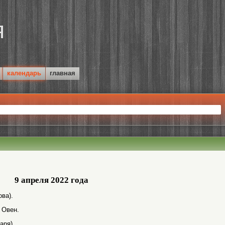
календарь
главная
9 апреля 2022 года
ва).
 Овен.
аря).