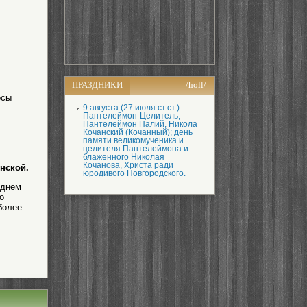
ПРАЗДНИКИ
/holl/
осы
9 августа (27 июля ст.ст.).
Пантелеймон-Целитель,
Пантелеймон Палий, Никола
Кочанский (Кочанный); день
памяти великомученика и
целителя Пантелеймона и
блаженного Николая
Кочанова, Христа ради
унской.
юродивого Новгородского.
 днем
о
более