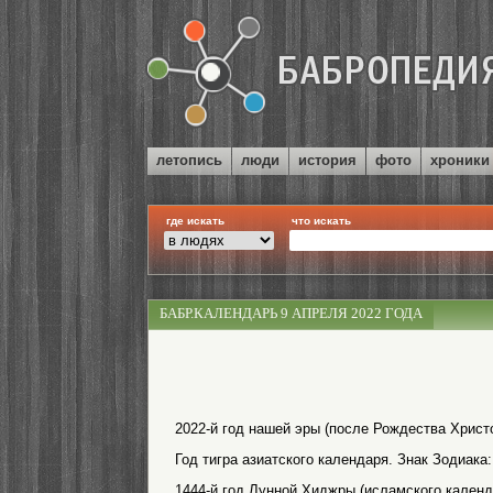
летопись
люди
история
фото
хроники
где искать
что искать
БАБР.КАЛЕНДАРЬ 9 АПРЕЛЯ 2022 ГОДА
2022-й год нашей эры (после Рождества Христо
Год тигра азиатского календаря. Знак Зодиака:
1444-й год Лунной Хиджры (исламского календ