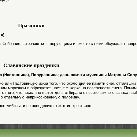
Праздники
я).
о Собрания встречаются с верующими и вместе с ними обсуждают вопр
Славянские праздники
вица (Настовница), Полурепница; день памяти мученицы Матроны Сол
 или Настовницею из-за того, что около дня ее памяти снег, оттаявший
им морозцем и образуется наст, т.е. корка на поверхности снега. Помим
 оттого, что поселяне в этот день отбирали от всего зимнего запаса наи
ло отдельную неприкосновенную половину.
ют чибисы, и по поведению этих птиц крестьяне...