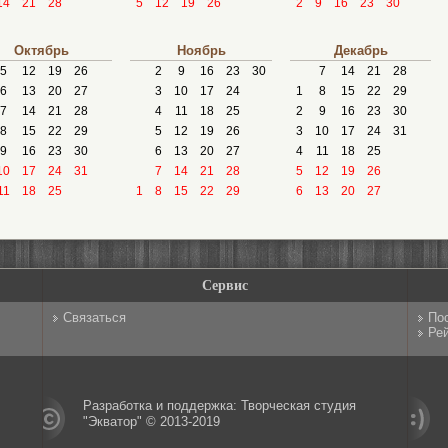
14
21
28
5
12
19
26
2
9
16
23
30
Октябрь
Ноябрь
Декабрь
5
12
19
26
2
9
16
23
30
7
14
21
28
6
13
20
27
3
10
17
24
1
8
15
22
29
7
14
21
28
4
11
18
25
2
9
16
23
30
8
15
22
29
5
12
19
26
3
10
17
24
31
9
16
23
30
6
13
20
27
4
11
18
25
10
17
24
31
7
14
21
28
5
12
19
26
11
18
25
1
8
15
22
29
6
13
20
27
Сервис
Связаться
По
Рей
Разработка и поддержка: Творческая студия
"Экватор" © 2013-2019