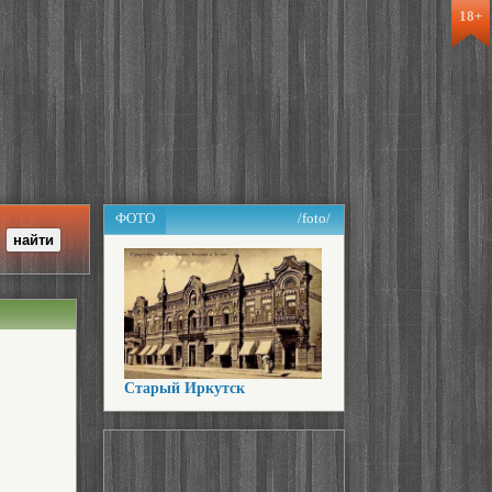
18+
ФОТО
/foto/
Старый Иркутск