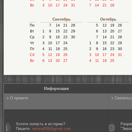
Вс
3
10
17
24
31
7
14
21
28
Сентябрь
Октябрь
Пн
7
14
21
28
5
12
19
26
Вт
1
8
15
22
29
6
13
20
27
Ср
2
9
16
23
30
7
14
21
28
Чт
3
10
17
24
1
8
15
22
29
Пт
4
11
18
25
2
9
16
23
30
Сб
5
12
19
26
3
10
17
24
31
Вс
6
13
20
27
4
11
18
25
Информация
О проекте
Связатьс
Хотите попасть в историю?
Разра
Пишите:
ramina009@gmail.com
"Эква