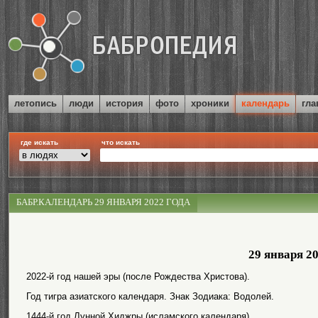
летопись
люди
история
фото
хроники
календарь
гла
где искать
что искать
БАБР.КАЛЕНДАРЬ 29 ЯНВАРЯ 2022 ГОДА
29 января 2
2022-й год нашей эры (после Рождества Христова).
Год тигра азиатского календаря. Знак Зодиака: Водолей.
1444-й год Лунной Хиджры (исламского календаря).