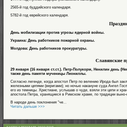
2565-й год буддийского календаря.
5782-й год еврейского календаря.
Праздн
День мобилизации против угрозы ядерной войны.
Украина: День работников пожарной охраны.
Молдова: День работников прокуратуры.
Славянские п
29 января (16 января ст.ст.). Петр-Полукорм, Ненилин день (Н
также день памяти мученицы Леониллы.
Согласно легенде, когда апостол Петр по велению Ирода был закл
железными цепями (веригами); но ночью накануне суда Ангел Гос
его из темницы. Христиане, услышав о чуде, взяли эти цепи и хра
апостола Петра, хранящиеся в Римском храме, по традиции выно-си
В народе день поклонения "че...
Читать дальше >>>