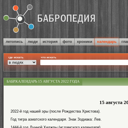
летопись
люди
история
фото
хроники
календарь
гла
где искать
что искать
БАБР.КАЛЕНДАРЬ 15 АВГУСТА 2022 ГОДА
15 августа 2
2022-й год нашей эры (после Рождества Христова).
Год тигра азиатского календаря. Знак Зодиака: Лев.
1444-й год Лунной Хиджры (исламского календаря).