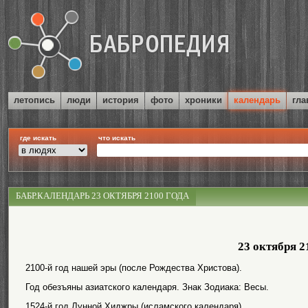
летопись
люди
история
фото
хроники
календарь
гла
где искать
что искать
БАБР.КАЛЕНДАРЬ 23 ОКТЯБРЯ 2100 ГОДА
23 октября 2
2100-й год нашей эры (после Рождества Христова).
Год обезъяны азиатского календаря. Знак Зодиака: Весы.
1524-й год Лунной Хиджры (исламского календаря).