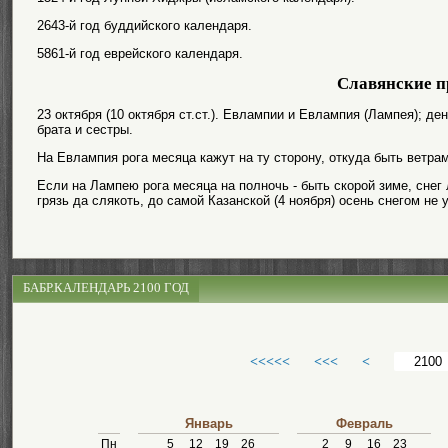
2643-й год буддийского календаря.
5861-й год еврейского календаря.
Славянские п
23 октября (10 октября ст.ст.). Евлампии и Евлампия (Лампея); 
брата и сестры.
На Евлампия рога месяца кажут на ту сторону, откуда быть ветрам
Если на Лампею рога месяца на полночь - быть скорой зиме, снег 
грязь да слякоть, до самой Казанской (4 ноября) осень снегом не
БАБР.КАЛЕНДАРЬ 2100 ГОД
<<<<<
<<<
<
Январь
Февраль
Пн
5
12
19
26
2
9
16
23