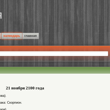
календарь
главная
21 ноября 2100 года
ва).
ака: Скорпион.
аря).