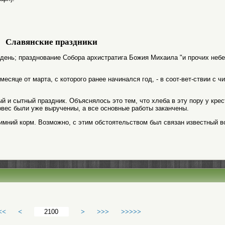
Славянские праздники
в день; празднование Собора архистратига Божия Михаила "и прочих неб
есяце от марта, с которого ранее начинался год, - в соот-вет-ствии с ч
й и сытный праздник. Объяснялось это тем, что хлеба в эту пору у крес
овес были уже выручениы, а все основные работы заканчены.
имний корм. Возможно, с этим обстоятельством был связан известный в
<<
<
>
>>>
>>>>>