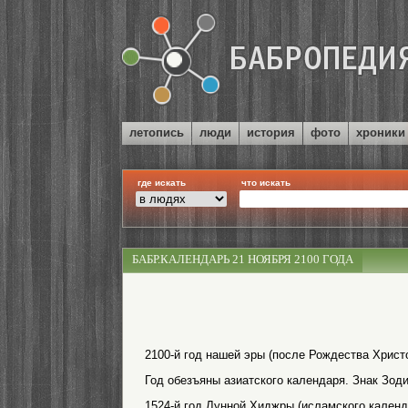
летопись
люди
история
фото
хроники
где искать
что искать
БАБР.КАЛЕНДАРЬ 21 НОЯБРЯ 2100 ГОДА
2100-й год нашей эры (после Рождества Христо
Год обезъяны азиатского календаря. Знак Зоди
1524-й год Лунной Хиджры (исламского календ