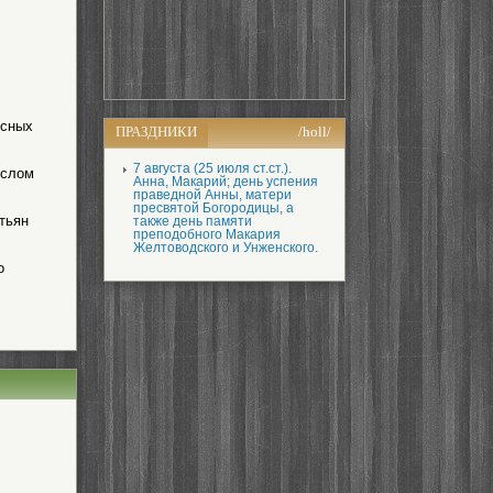
есных
ПРАЗДНИКИ
/holl/
7 августа (25 июля ст.ст.).
ислом
Анна, Макарий; день успения
праведной Анны, матери
пресвятой Богородицы, а
тьян
также день памяти
преподобного Макария
Желтоводского и Унженского.
о