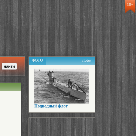
18+
ФОТО
/foto/
Подводный флот