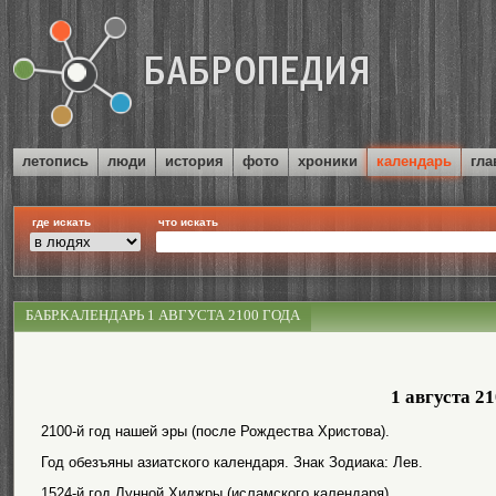
летопись
люди
история
фото
хроники
календарь
гла
где искать
что искать
БАБР.КАЛЕНДАРЬ 1 АВГУСТА 2100 ГОДА
1 августа 21
2100-й год нашей эры (после Рождества Христова).
Год обезъяны азиатского календаря. Знак Зодиака: Лев.
1524-й год Лунной Хиджры (исламского календаря).