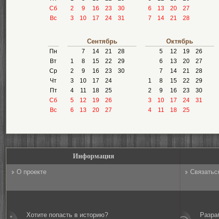
Сб
2
9
16
23
30
6
13
20
27
Вс
3
10
17
24
31
7
14
21
28
Сентябрь
Октябрь
Пн
7
14
21
28
5
12
19
26
Вт
1
8
15
22
29
6
13
20
27
Ср
2
9
16
23
30
7
14
21
28
Чт
3
10
17
24
1
8
15
22
29
Пт
4
11
18
25
2
9
16
23
30
Сб
5
12
19
26
3
10
17
24
31
Вс
6
13
20
27
4
11
18
25
Информация
О проекте
Связатьс
Хотите попасть в историю?
Разра