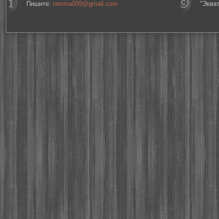
Пишите:
ramina009@gmail.com
"Эква