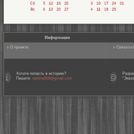
Сб
5
12
19
26
3
10
17
24
31
Вс
6
13
20
27
4
11
18
25
Информация
О проекте
Связатьс
Хотите попасть в историю?
Разра
Пишите:
ramina009@gmail.com
"Эква