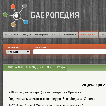
летопись
люди
история
фото
хроники
календарь
гла
где искать
что искать
БАБР.КАЛЕНДАРЬ 20 ДЕКАБРЯ 2100 ГОДА
20 декабря 2
2100-й год нашей эры (после Рождества Христова).
Год обезъяны азиатского календаря. Знак Зодиака: Стрелец.
1524-й год Лунной Хиджры (исламского календаря).