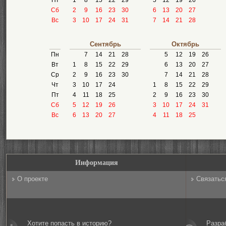
Пт
1
8
15
22
29
5
12
19
26
Сб
2
9
16
23
30
6
13
20
27
Вс
3
10
17
24
31
7
14
21
28
Сентябрь
Октябрь
Пн
7
14
21
28
5
12
19
26
Вт
1
8
15
22
29
6
13
20
27
Ср
2
9
16
23
30
7
14
21
28
Чт
3
10
17
24
1
8
15
22
29
Пт
4
11
18
25
2
9
16
23
30
Сб
5
12
19
26
3
10
17
24
31
Вс
6
13
20
27
4
11
18
25
Информация
О проекте
Связатьс
Хотите попасть в историю?
Разра