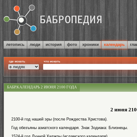
летопись
люди
история
фото
хроники
календарь
гла
где искать
что искать
БАБР.КАЛЕНДАРЬ 2 ИЮНЯ 2100 ГОДА
2 июня 210
2100-й год нашей эры (после Рождества Христова).
Год обезъяны азиатского календаря. Знак Зодиака: Близнецы.
1524-й год Лунной Хиджры (исламского календаря).