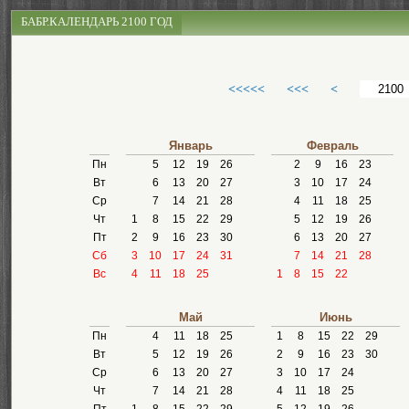
БАБР.КАЛЕНДАРЬ 2100 ГОД
<<<<<
<<<
<
Январь
Февраль
Пн
5
12
19
26
2
9
16
23
Вт
6
13
20
27
3
10
17
24
Ср
7
14
21
28
4
11
18
25
Чт
1
8
15
22
29
5
12
19
26
Пт
2
9
16
23
30
6
13
20
27
Сб
3
10
17
24
31
7
14
21
28
Вс
4
11
18
25
1
8
15
22
Май
Июнь
Пн
4
11
18
25
1
8
15
22
29
Вт
5
12
19
26
2
9
16
23
30
Ср
6
13
20
27
3
10
17
24
Чт
7
14
21
28
4
11
18
25