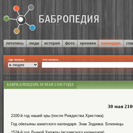
летопись
люди
история
фото
хроники
календарь
гла
где искать
что искать
БАБР.КАЛЕНДАРЬ 30 МАЯ 2100 ГОДА
30 мая 210
2100-й год нашей эры (после Рождества Христова).
Год обезъяны азиатского календаря. Знак Зодиака: Близнецы.
1524-й год Лунной Хиджры (исламского календаря).