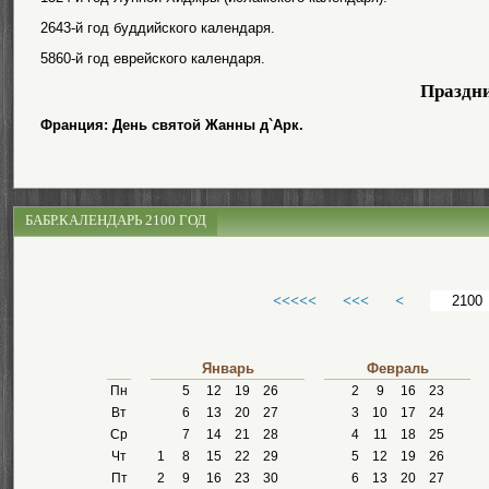
2643-й год буддийского календаря.
5860-й год еврейского календаря.
Праздн
Франция: День святой Жанны д`Арк.
БАБР.КАЛЕНДАРЬ 2100 ГОД
<<<<<
<<<
<
Январь
Февраль
Пн
5
12
19
26
2
9
16
23
Вт
6
13
20
27
3
10
17
24
Ср
7
14
21
28
4
11
18
25
Чт
1
8
15
22
29
5
12
19
26
Пт
2
9
16
23
30
6
13
20
27