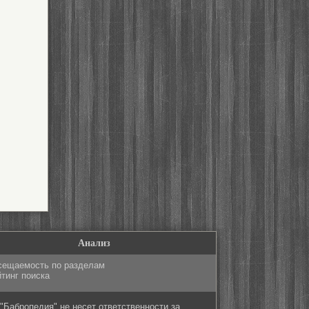
Анализ
сещаемость по разделам
тинг поиска
"Бабропедия" не несет ответственности за