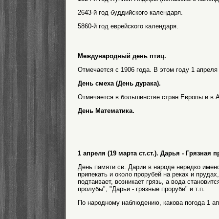
2643-й год буддийского календаря.
5860-й год еврейского календаря.
Международный день птиц.
Отмечается с 1906 года. В этом году 1 апрел
День смеха (День дурака).
Отмечается в большинстве стран Европы и в 
День Математика.
1 апреля (19 марта ст.ст.). Дарья - Грязна
День памяти св. Дарии в народе нередко имено
припекать и около прорубей на реках и прудах,
подтаивает, возникает грязь, а вода становитс
пролубы", "Дарьи - грязные проруби" и т.п.
По народному наблюдению, какова погода 1 апр