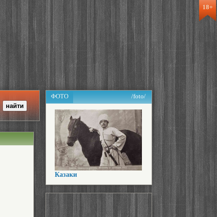
18+
ФОТО
/foto/
Казаки