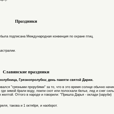
Праздники
я была подписана Международная конвенция по охране птиц.
Австралии.
Славянские праздники
я пролубница, Грязнопролубка; день памяти святой Дарии.
вался "грязными прорубями" за то, что в это время солнце обычно начи
 где зимой брали воду, поили скот или полоскали белье, лед и снег сил
я желтой. Оттого в народе и говорили: "Пришла Дарья - оклади (заруби)
еля, такова и 1 октября, и наоборот.