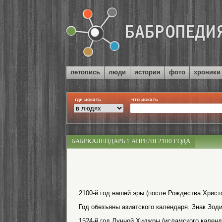
летопись
люди
история
фото
хроники
где искать
что искать
БАБР.КАЛЕНДАРЬ 1 АПРЕЛЯ 2100 ГОДА
2100-й год нашей эры (после Рождества Христо
Год обезъяны азиатского календаря. Знак Зоди
1524-й год Лунной Хиджры (исламского календ