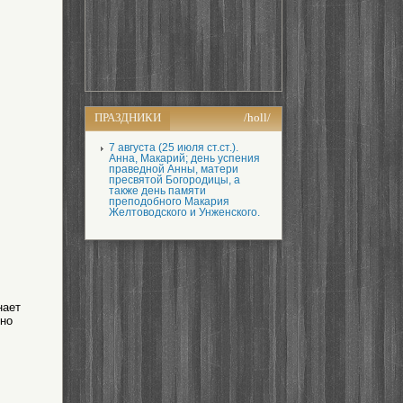
ПРАЗДНИКИ
/holl/
7 августа (25 июля ст.ст.).
Анна, Макарий; день успения
праведной Анны, матери
пресвятой Богородицы, а
также день памяти
преподобного Макария
Желтоводского и Унженского.
нает
ьно