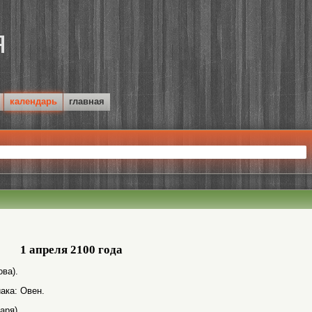
календарь
главная
1 апреля 2100 года
ва).
ака: Овен.
аря).