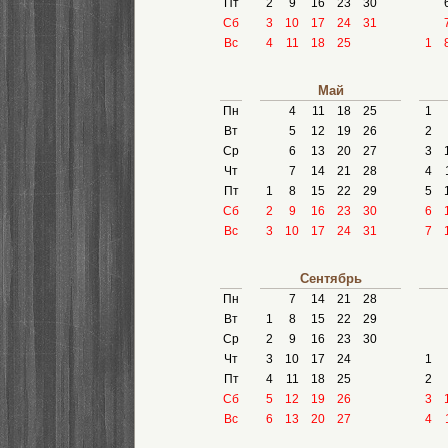
Пт
2
9
16
23
30
Сб
3
10
17
24
31
Вс
4
11
18
25
1
Май
Пн
4
11
18
25
1
Вт
5
12
19
26
2
Ср
6
13
20
27
3
Чт
7
14
21
28
4
Пт
1
8
15
22
29
5
Сб
2
9
16
23
30
6
Вс
3
10
17
24
31
7
Сентябрь
Пн
7
14
21
28
Вт
1
8
15
22
29
Ср
2
9
16
23
30
Чт
3
10
17
24
1
Пт
4
11
18
25
2
Сб
5
12
19
26
3
Вс
6
13
20
27
4