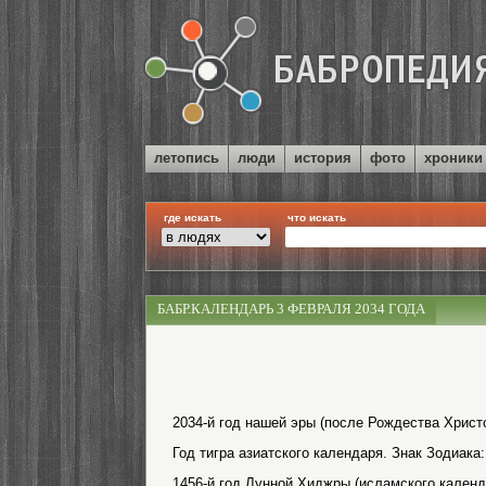
летопись
люди
история
фото
хроники
где искать
что искать
БАБР.КАЛЕНДАРЬ 3 ФЕВРАЛЯ 2034 ГОДА
2034-й год нашей эры (после Рождества Христо
Год тигра азиатского календаря. Знак Зодиака
1456-й год Лунной Хиджры (исламского календ