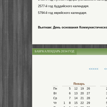
2577-й год буддийского календаря.
5794-й год еврейского календаря.
Вьетнам: День основания Коммунистическо
БАБР.КАЛЕНДАРЬ 2034 ГОД
<<<<<
<
Январь
Пн
5
12
19
26
Вт
6
13
20
27
Ср
7
14
21
28
Чт
1
8
15
22
29