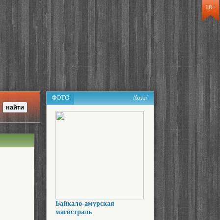
18+
ФОТО
/foto/
Байкало-амурская
магистраль