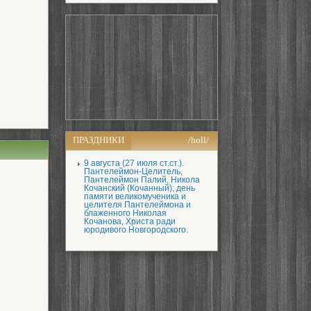
ПРАЗДНИКИ
/holl/
9 августа (27 июля ст.ст.).
Пантелеймон-Целитель,
Пантелеймон Палий, Никола
Кочанский (Кочанный); день
памяти великомученика и
целителя Пантелеймона и
блаженного Николая
Кочанова, Христа ради
юродивого Новгородского.