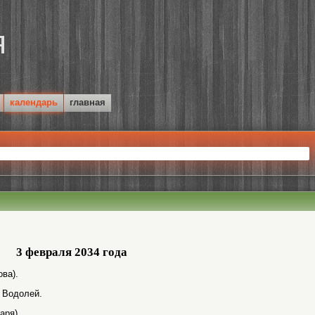
календарь
главная
3 февраля 2034 года
ва).
: Водолей.
аря).