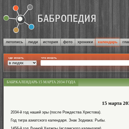
летопись
люди
история
фото
хроники
календарь
гла
где искать
что искать
БАБР.КАЛЕНДАРЬ 15 МАРТА 2034 ГОДА
15 марта 20
2034-й год нашей эры (после Рождества Христова).
Год тигра азиатского календаря. Знак Зодиака: Рыбы.
1456-й год Лунной Хиджры (исламского календаря).