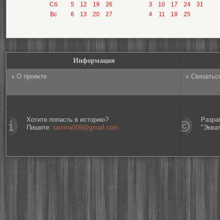
Сб
5
12
19
26
3
10
17
24
31
Вс
6
13
20
27
4
11
18
25
Информация
О проекте
Связатьс
Хотите попасть в историю?
Разра
Пишите:
ramina009@gmail.com
"Эква