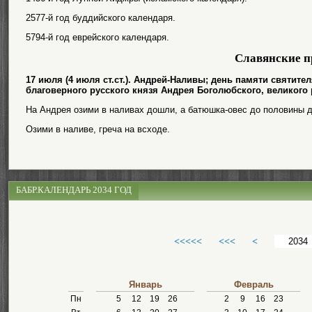
2577-й год буддийского календаря.
5794-й год еврейского календаря.
Славянские п
17 июля (4 июля ст.ст.). Андрей-Наливы; день памяти святите
благоверного русского князя Андрея Боголюбского, великого 
На Андрея озими в наливах дошли, а батюшка-овес до половины д
Озими в наливе, греча на всходе.
БАБР.КАЛЕНДАРЬ 2034 ГОД
<<<<<
<<<
<
Январь
Февраль
Пн
5
12
19
26
2
9
16
23