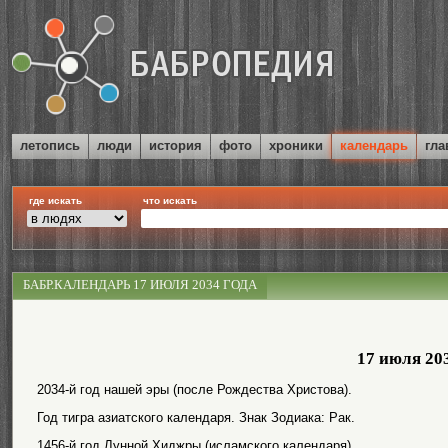
летопись
люди
история
фото
хроники
календарь
гла
где искать
что искать
БАБР.КАЛЕНДАРЬ 17 ИЮЛЯ 2034 ГОДА
17 июля 20
2034-й год нашей эры (после Рождества Христова).
Год тигра азиатского календаря. Знак Зодиака: Рак.
1456-й год Лунной Хиджры (исламского календаря).