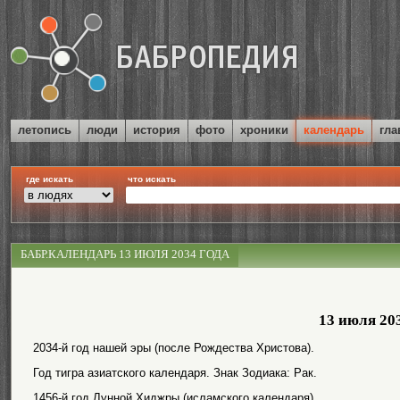
летопись
люди
история
фото
хроники
календарь
гла
где искать
что искать
БАБР.КАЛЕНДАРЬ 13 ИЮЛЯ 2034 ГОДА
13 июля 20
2034-й год нашей эры (после Рождества Христова).
Год тигра азиатского календаря. Знак Зодиака: Рак.
1456-й год Лунной Хиджры (исламского календаря).