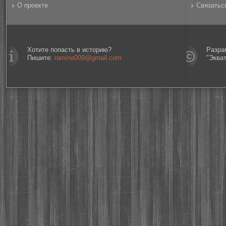
О проекте
Связатьс
Хотите попасть в историю?
Разра
Пишите:
ramina009@gmail.com
"Эква