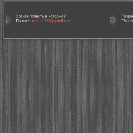
Хотите попасть в историю?
Разра
Пишите:
ramina009@gmail.com
"Эква