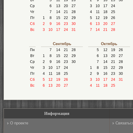
Вт
5
12
19
26
2
9
16
23
30
Ср
6
13
20
27
3
10
17
24
Чт
7
14
21
28
4
11
18
25
Пт
1
8
15
22
29
5
12
19
26
Сб
2
9
16
23
30
6
13
20
27
Вс
3
10
17
24
31
7
14
21
28
Сентябрь
Октябрь
Пн
7
14
21
28
5
12
19
26
Вт
1
8
15
22
29
6
13
20
27
Ср
2
9
16
23
30
7
14
21
28
Чт
3
10
17
24
1
8
15
22
29
Пт
4
11
18
25
2
9
16
23
30
Сб
5
12
19
26
3
10
17
24
31
Вс
6
13
20
27
4
11
18
25
Информация
О проекте
Связатьс