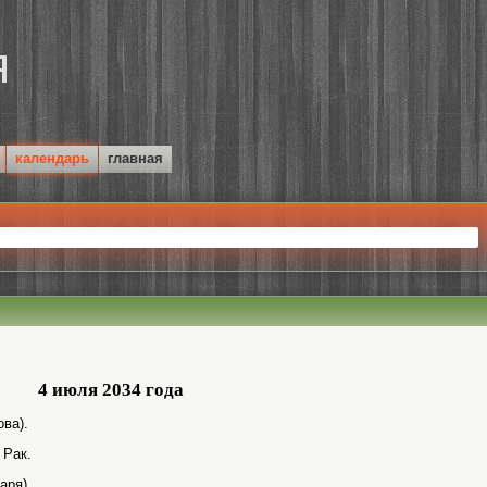
календарь
главная
4 июля 2034 года
ва).
 Рак.
аря).