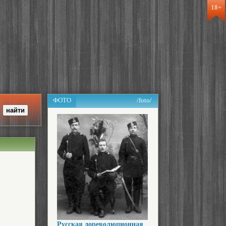
18+
ФОТО
/foto/
Русская дореволюционная