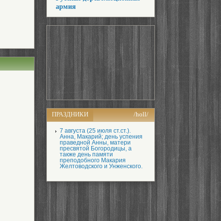
армия
ПРАЗДНИКИ
/holl/
7 августа (25 июля ст.ст.).
Анна, Макарий; день успения
праведной Анны, матери
пресвятой Богородицы, а
также день памяти
преподобного Макария
Желтоводского и Унженского.