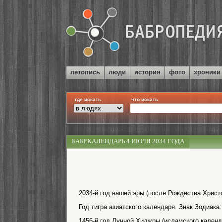
летопись
люди
история
фото
хроники
где искать
что искать
БАБР.КАЛЕНДАРЬ 4 ИЮЛЯ 2034 ГОДА
2034-й год нашей эры (после Рождества Христо
Год тигра азиатского календаря. Знак Зодиака:
1456-й год Лунной Хиджры (исламского календ